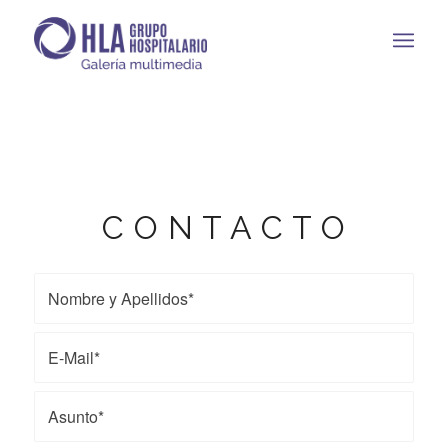
C O N T A C T O